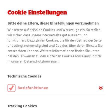
Cookie Einstellungen
Menü
Bitte deine Eltern, diese Einstellungen vorzunehmen
Wir setzen auf KNAX.de Cookies und Werkzeuge ein. So stellen
wir sicher, dass unsere Internetseite gut aussieht und
funktioniert. Dazu zählen Cookies, die für den Betrieb der Seite
unbedingt notwendig sind und Cookies, über deren Einsatz Sie
entscheiden können. Weitere Informationen finden Sie unten
bei den Hinweisen zu den einzelnen Cookies sowie ausführlich
Walter
Wildfangs
in unseren
Datenschutzhinweisen
.
Kräutertöpfchen
Technische Cookies
Basisfunktionen
Selbst angepflanzte Kräuter sind
Diese Cookies sind notwendig, um die Basisfunktionen unserer
lecker und gut für die Natur!
Webseite KNAX.de zu ermöglichen, daher müssen diese immer
Tracking Cookies
aktiviert sein.