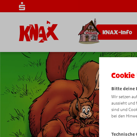
KNAX-Info
Cookie 
Bitte deine
Wir setzen au
aussieht und 
sind und Cook
bei den Hinwe
Technische 