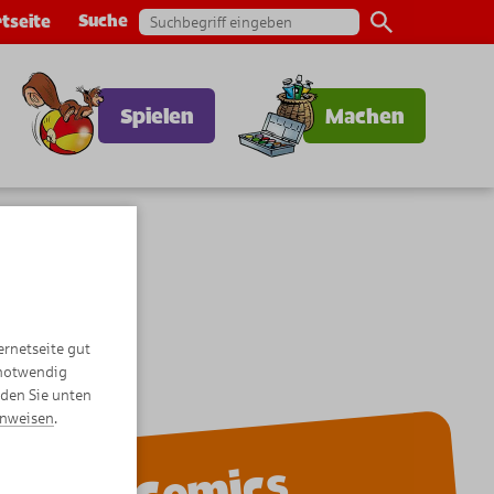
Suche
tseite
Spielen
Machen
ernetseite gut
 notwendig
nden Sie unten
inweisen
.