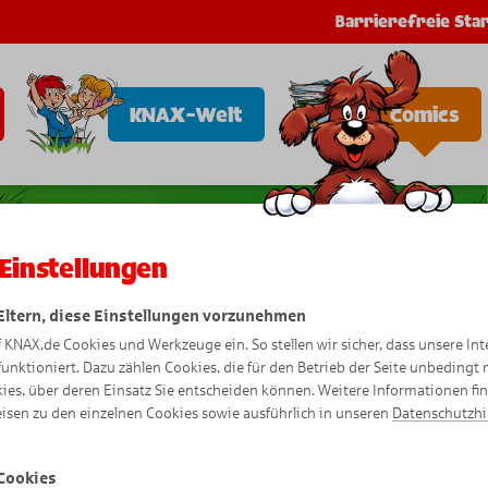
Barrierefreie Star
KNAX-Welt
Comics
Einstellungen
 Eltern, diese Einstellungen vorzunehmen
f KNAX.de Cookies und Werkzeuge ein. So stellen wir sicher, dass unsere Int
funktioniert. Dazu zählen Cookies, die für den Betrieb der Seite unbedingt
ies, über deren Einsatz Sie entscheiden können. Weitere Informationen fi
isen zu den einzelnen Cookies sowie ausführlich in unseren
Datenschutzh
Cookies