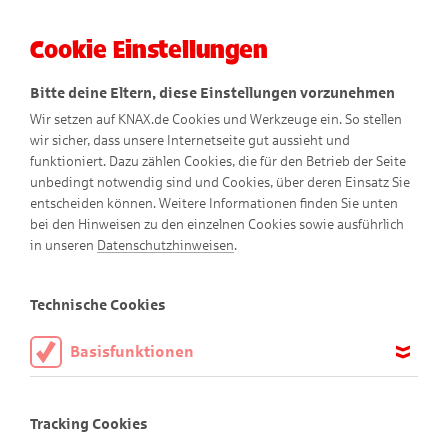
Cookie Einstellungen
Menü
Bitte deine Eltern, diese Einstellungen vorzunehmen
Wir setzen auf KNAX.de Cookies und Werkzeuge ein. So stellen
wir sicher, dass unsere Internetseite gut aussieht und
funktioniert. Dazu zählen Cookies, die für den Betrieb der Seite
unbedingt notwendig sind und Cookies, über deren Einsatz Sie
entscheiden können. Weitere Informationen finden Sie unten
bei den Hinweisen zu den einzelnen Cookies sowie ausführlich
KNAXige Comics
in unseren
Datenschutzhinweisen
.
Technische Cookies
Basisfunktionen
Diese Cookies sind notwendig, um die Basisfunktionen unserer
Webseite KNAX.de zu ermöglichen, daher müssen diese immer
Tracking Cookies
aktiviert sein.