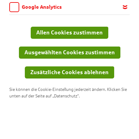
KNAX-Welt!
Google Analytics
Wir möchten wissen, für welche Inhalte und Seiten die Kinder
sich interessieren, damit wir das Angebot auf KNAX.de stetig
anpassen und verbessern können. Aus diesem Grund nutzen wir
Allen Cookies zustimmen
Google Analytics. Dieses Werkzeug erfasst die Seitenaufrufe zu
anonymen Statistikzwecken. Ihre IP-Adresse wird vor der
Übertragung anonymisiert.
Ausgewählten Cookies zustimmen
Zusätzliche Cookies ablehnen
Sie können die Cookie-Einstellung jederzeit ändern. Klicken Sie
unten auf der Seite auf „Datenschutz“.
Dodos bunte Gläser