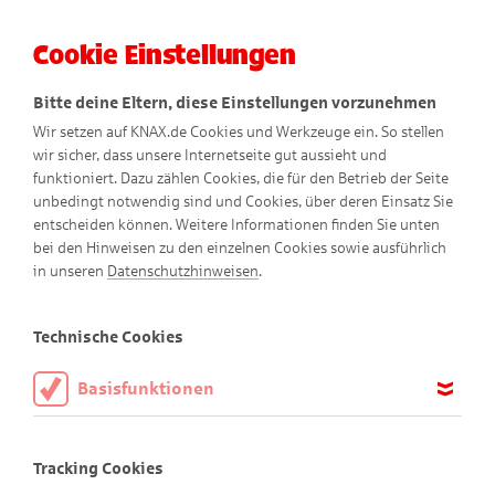
Cookie Einstellungen
Menü
Bitte deine Eltern, diese Einstellungen vorzunehmen
Wir setzen auf KNAX.de Cookies und Werkzeuge ein. So stellen
wir sicher, dass unsere Internetseite gut aussieht und
funktioniert. Dazu zählen Cookies, die für den Betrieb der Seite
unbedingt notwendig sind und Cookies, über deren Einsatz Sie
entscheiden können. Weitere Informationen finden Sie unten
bei den Hinweisen zu den einzelnen Cookies sowie ausführlich
in unseren
Datenschutzhinweisen
.
Freizeittipps
Technische Cookies
Basisfunktionen
Diese Cookies sind notwendig, um die Basisfunktionen unserer
Erlebe viele tolle Dinge in der
Webseite KNAX.de zu ermöglichen, daher müssen diese immer
Tracking Cookies
aktiviert sein.