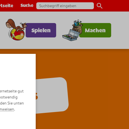
Suche
tseite
Spielen
Machen
ernetseite gut
Comics
 notwendig
nden Sie unten
inweisen
.