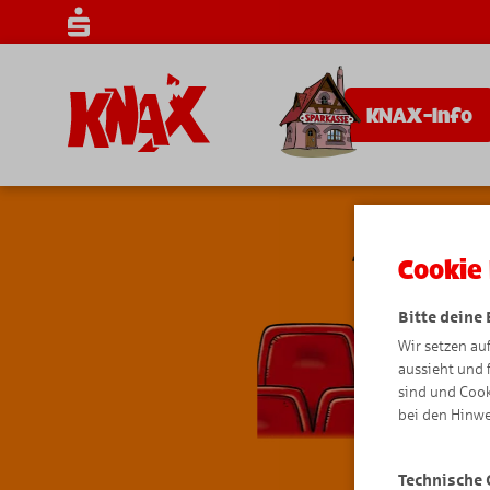
KNAX-Info
Cookie 
Bitte deine
Wir setzen au
aussieht und 
sind und Cook
bei den Hinwe
Technische 