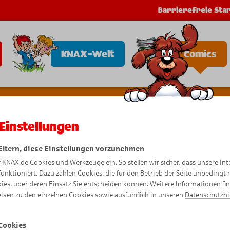
Barrierefreie Star
KNAX-Welt
Comics
Einstellungen
 Eltern, diese Einstellungen vorzunehmen
f KNAX.de Cookies und Werkzeuge ein. So stellen wir sicher, dass unsere Int
Bewegte 
funktioniert. Dazu zählen Cookies, die für den Betrieb der Seite unbedingt
ies, über deren Einsatz Sie entscheiden können. Weitere Informationen fi
isen zu den einzelnen Cookies sowie ausführlich in unseren
Datenschutzh
Cookies