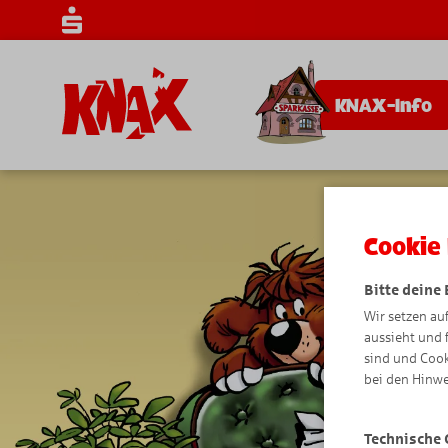
KNAX-Info
Cookie 
Bitte deine
Wir setzen au
aussieht und 
sind und Cook
bei den Hinwe
Technische 