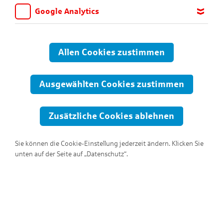
Google Analytics
Wir möchten wissen, für welche Inhalte und Seiten die Kinder
sich interessieren, damit wir das Angebot auf KNAX.de stetig
anpassen und verbessern können. Aus diesem Grund nutzen wir
Allen Cookies zustimmen
Google Analytics. Dieses Werkzeug erfasst die Seitenaufrufe zu
anonymen Statistikzwecken. Ihre IP-Adresse wird vor der
Übertragung anonymisiert.
Ausgewählten Cookies zustimmen
Zusätzliche Cookies ablehnen
Sie können die Cookie-Einstellung jederzeit ändern. Klicken Sie
unten auf der Seite auf „Datenschutz“.