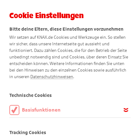
Cookie Einstellungen
Menü
Bitte deine Eltern, diese Einstellungen vorzunehmen
Wir setzen auf KNAX.de Cookies und Werkzeuge ein. So stellen
wir sicher, dass unsere Internetseite gut aussieht und
funktioniert. Dazu zählen Cookies, die für den Betrieb der Seite
unbedingt notwendig sind und Cookies, über deren Einsatz Sie
entscheiden können. Weitere Informationen finden Sie unten
bei den Hinweisen zu den einzelnen Cookies sowie ausführlich
in unseren
Datenschutzhinweisen
.
Didi
Technische Cookies
Basisfunktionen
Diese Cookies sind notwendig, um die Basisfunktionen unserer
Webseite KNAX.de zu ermöglichen, daher müssen diese immer
Tracking Cookies
aktiviert sein.