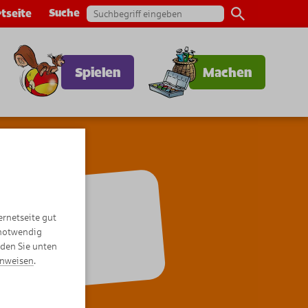
Suche
tseite
Spielen
Machen
me
ernetseite gut
 notwendig
nden Sie unten
inweisen
.