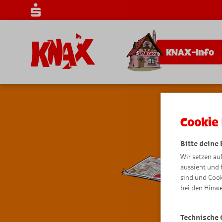
KNAX-Info
Cookie 
Bitte deine
Wir setzen au
aussieht und 
sind und Cook
bei den Hinwe
Technische 