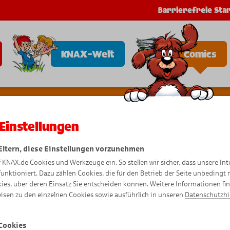
Barrierefreie Star
KNAX-Welt
Comics
Einstellungen
 Eltern, diese Einstellungen vorzunehmen
Pusteblu
f KNAX.de Cookies und Werkzeuge ein. So stellen wir sicher, dass unsere Int
funktioniert. Dazu zählen Cookies, die für den Betrieb der Seite unbedingt
ies, über deren Einsatz Sie entscheiden können. Weitere Informationen fi
isen zu den einzelnen Cookies sowie ausführlich in unseren
Datenschutzh
Comic
Cookies