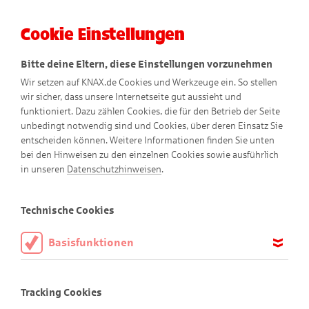
Cookie Einstellungen
Menü
Bitte deine Eltern, diese Einstellungen vorzunehmen
Wir setzen auf KNAX.de Cookies und Werkzeuge ein. So stellen
wir sicher, dass unsere Internetseite gut aussieht und
funktioniert. Dazu zählen Cookies, die für den Betrieb der Seite
unbedingt notwendig sind und Cookies, über deren Einsatz Sie
entscheiden können. Weitere Informationen finden Sie unten
bei den Hinweisen zu den einzelnen Cookies sowie ausführlich
in unseren
Datenschutzhinweisen
.
Experi
mentieren
mit
A
Technische Cookies
mbros
Basisfunktionen
Diese Cookies sind notwendig, um die Basisfunktionen unserer
Webseite KNAX.de zu ermöglichen, daher müssen diese immer
Experimentieren mit Ambros
Tracking Cookies
aktiviert sein.