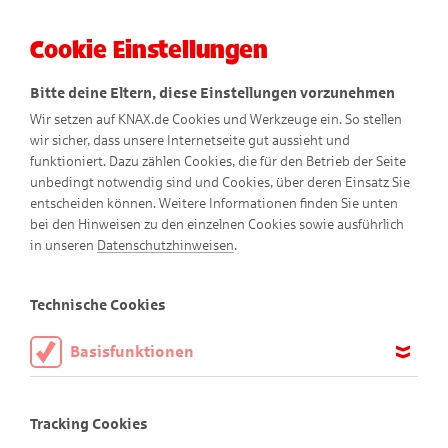
Cookie Einstellungen
Menü
Bitte deine Eltern, diese Einstellungen vorzunehmen
Wir setzen auf KNAX.de Cookies und Werkzeuge ein. So stellen
wir sicher, dass unsere Internetseite gut aussieht und
funktioniert. Dazu zählen Cookies, die für den Betrieb der Seite
unbedingt notwendig sind und Cookies, über deren Einsatz Sie
entscheiden können. Weitere Informationen finden Sie unten
Die Kraft der Natur
bei den Hinweisen zu den einzelnen Cookies sowie ausführlich
in unseren
Datenschutzhinweisen
.
Technische Cookies
Basisfunktionen
Diese Cookies sind notwendig, um die Basisfunktionen unserer
Webseite KNAX.de zu ermöglichen, daher müssen diese immer
Tracking Cookies
aktiviert sein.