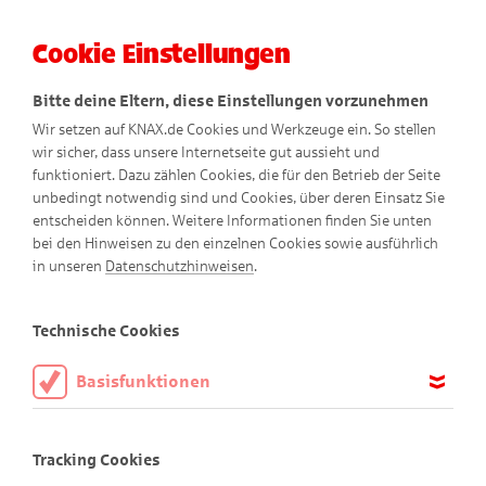
Cookie Einstellungen
Menü
Bitte deine Eltern, diese Einstellungen vorzunehmen
Wir setzen auf KNAX.de Cookies und Werkzeuge ein. So stellen
wir sicher, dass unsere Internetseite gut aussieht und
funktioniert. Dazu zählen Cookies, die für den Betrieb der Seite
unbedingt notwendig sind und Cookies, über deren Einsatz Sie
entscheiden können. Weitere Informationen finden Sie unten
bei den Hinweisen zu den einzelnen Cookies sowie ausführlich
in unseren
Datenschutzhinweisen
.
Presse
Technische Cookies
Basisfunktionen
Diese Cookies sind notwendig, um die Basisfunktionen unserer
Im downloadbaren PDF finden Sie umfangreiche
Webseite KNAX.de zu ermöglichen, daher müssen diese immer
Informationen rund um das Comic-Magazin "KNAX"
Tracking Cookies
aktiviert sein.
und die KNAX-Konzeption.