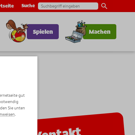
Suche
tseite
Spielen
Machen
ernetseite gut
 notwendig
nden Sie unten
inweisen
.