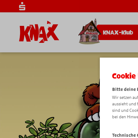
KNAX-Klub
Cookie 
Bitte deine
Wir setzen au
aussieht und 
sind und Cook
bei den Hinwe
Technische 