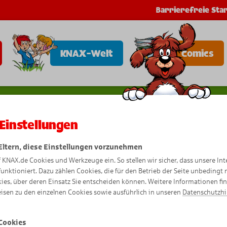
Barrierefreie Star
KNAX-Welt
Comics
Einstellungen
 Eltern, diese Einstellungen vorzunehmen
eist
u
Fla
f KNAX.de Cookies und Werkzeuge ein. So stellen wir sicher, dass unsere Int
funktioniert. Dazu zählen Cookies, die für den Betrieb der Seite unbedingt
ies, über deren Einsatz Sie entscheiden können. Weitere Informationen fi
e
isen zu den einzelnen Cookies sowie ausführlich in unseren
Datenschutzh
Cookies