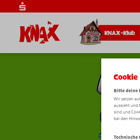
KNAX-Klub
Cookie 
Bitte deine
Wir setzen au
aussieht und 
sind und Cook
bei den Hinwe
Technische 