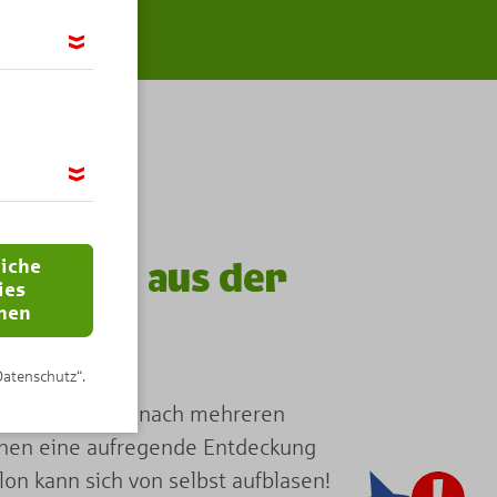
möglichen,
ir das
 wir Google
 IP-Adresse
liche
n Geist aus der
ies
nen
Datenschutz“.
perimentieren nach mehreren
chen eine aufregende Entdeckung
lon kann sich von selbst aufblasen!