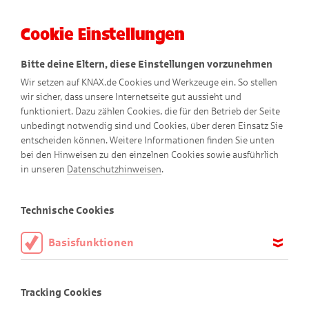
Cookie Einstellungen
Menü
Bitte deine Eltern, diese Einstellungen vorzunehmen
Wir setzen auf KNAX.de Cookies und Werkzeuge ein. So stellen
wir sicher, dass unsere Internetseite gut aussieht und
funktioniert. Dazu zählen Cookies, die für den Betrieb der Seite
unbedingt notwendig sind und Cookies, über deren Einsatz Sie
entscheiden können. Weitere Informationen finden Sie unten
Feelicias Wunderblumen
bei den Hinweisen zu den einzelnen Cookies sowie ausführlich
in unseren
Datenschutzhinweisen
.
Technische Cookies
Basisfunktionen
Diese Cookies sind notwendig, um die Basisfunktionen unserer
Webseite KNAX.de zu ermöglichen, daher müssen diese immer
Tracking Cookies
aktiviert sein.