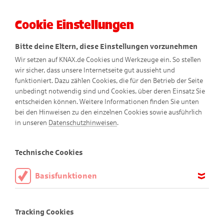
Cookie Einstellungen
Menü
Bitte deine Eltern, diese Einstellungen vorzunehmen
Wir setzen auf KNAX.de Cookies und Werkzeuge ein. So stellen
wir sicher, dass unsere Internetseite gut aussieht und
funktioniert. Dazu zählen Cookies, die für den Betrieb der Seite
unbedingt notwendig sind und Cookies, über deren Einsatz Sie
entscheiden können. Weitere Informationen finden Sie unten
Ringos Papageienkuchen
bei den Hinweisen zu den einzelnen Cookies sowie ausführlich
in unseren
Datenschutzhinweisen
.
Technische Cookies
Basisfunktionen
Diese Cookies sind notwendig, um die Basisfunktionen unserer
Webseite KNAX.de zu ermöglichen, daher müssen diese immer
Tracking Cookies
aktiviert sein.