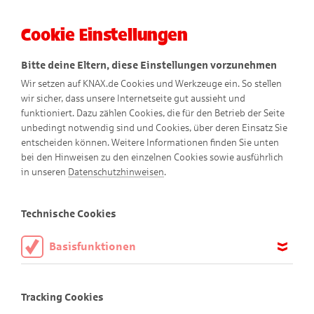
Cookie Einstellungen
Menü
Bitte deine Eltern, diese Einstellungen vorzunehmen
Wir setzen auf KNAX.de Cookies und Werkzeuge ein. So stellen
wir sicher, dass unsere Internetseite gut aussieht und
funktioniert. Dazu zählen Cookies, die für den Betrieb der Seite
unbedingt notwendig sind und Cookies, über deren Einsatz Sie
entscheiden können. Weitere Informationen finden Sie unten
bei den Hinweisen zu den einzelnen Cookies sowie ausführlich
Abenteuer-Comics
in unseren
Datenschutzhinweisen
.
Technische Cookies
Basisfunktionen
Diese Cookies sind notwendig, um die Basisfunktionen unserer
Webseite KNAX.de zu ermöglichen, daher müssen diese immer
Tracking Cookies
aktiviert sein.