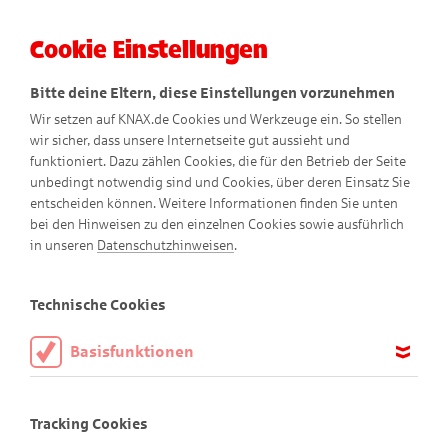
Cookie Einstellungen
Menü
Bitte deine Eltern, diese Einstellungen vorzunehmen
Wir setzen auf KNAX.de Cookies und Werkzeuge ein. So stellen
wir sicher, dass unsere Internetseite gut aussieht und
funktioniert. Dazu zählen Cookies, die für den Betrieb der Seite
unbedingt notwendig sind und Cookies, über deren Einsatz Sie
entscheiden können. Weitere Informationen finden Sie unten
bei den Hinweisen zu den einzelnen Cookies sowie ausführlich
Gantenkiel erklärt
in unseren
Datenschutzhinweisen
.
Wie Kinder in aller Welt sparen
Technische Cookies
Basisfunktionen
Diese Cookies sind notwendig, um die Basisfunktionen unserer
Webseite KNAX.de zu ermöglichen, daher müssen diese immer
Tracking Cookies
aktiviert sein.