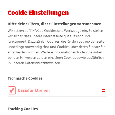
Cookie Einstellungen
Menü
Bitte deine Eltern, diese Einstellungen vorzunehmen
Wir setzen auf KNAX.de Cookies und Werkzeuge ein. So stellen
wir sicher, dass unsere Internetseite gut aussieht und
funktioniert. Dazu zählen Cookies, die für den Betrieb der Seite
unbedingt notwendig sind und Cookies, über deren Einsatz Sie
entscheiden können. Weitere Informationen finden Sie unten
Geist aus der Flasche
bei den Hinweisen zu den einzelnen Cookies sowie ausführlich
in unseren
Datenschutzhinweisen
.
Technische Cookies
Basisfunktionen
Diese Cookies sind notwendig, um die Basisfunktionen unserer
Webseite KNAX.de zu ermöglichen, daher müssen diese immer
Tracking Cookies
aktiviert sein.