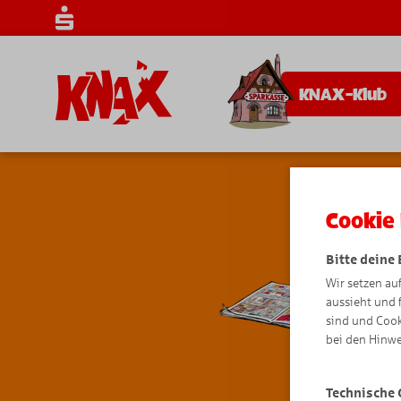
KNAX-Klub
Cookie 
Bitte deine
Wir setzen au
aussieht und 
sind und Cook
bei den Hinwe
Technische 