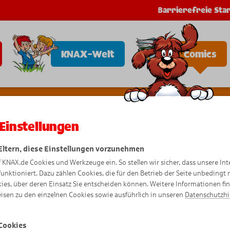
Barrierefreie Star
KNAX-Welt
Comics
Einstellungen
T
ris
e
e
 Eltern, diese Einstellungen vorzunehmen
f KNAX.de Cookies und Werkzeuge ein. So stellen wir sicher, dass unsere Int
ni
funktioniert. Dazu zählen Cookies, die für den Betrieb der Seite unbedingt
ies, über deren Einsatz Sie entscheiden können. Weitere Informationen fi
isen zu den einzelnen Cookies sowie ausführlich in unseren
Datenschutzh
Comic
Cookies