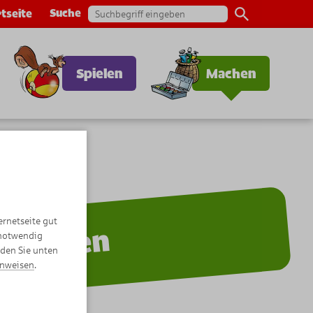
Suche
tseite
Spielen
Machen
ernetseite gut
Machen
 notwendig
nden Sie unten
inweisen
.