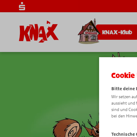
KNAX-Klub
Cookie 
Bitte deine
Wir setzen au
aussieht und 
sind und Cook
bei den Hinwe
Technische 