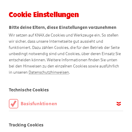
Cookie Einstellungen
Menü
Bitte deine Eltern, diese Einstellungen vorzunehmen
Wir setzen auf KNAX.de Cookies und Werkzeuge ein. So stellen
wir sicher, dass unsere Internetseite gut aussieht und
funktioniert. Dazu zählen Cookies, die für den Betrieb der Seite
unbedingt notwendig sind und Cookies, über deren Einsatz Sie
entscheiden können. Weitere Informationen finden Sie unten
bei den Hinweisen zu den einzelnen Cookies sowie ausführlich
Abenteuer-Comics
in unseren
Datenschutzhinweisen
.
Technische Cookies
Basisfunktionen
Diese Cookies sind notwendig, um die Basisfunktionen unserer
Webseite KNAX.de zu ermöglichen, daher müssen diese immer
Tracking Cookies
aktiviert sein.