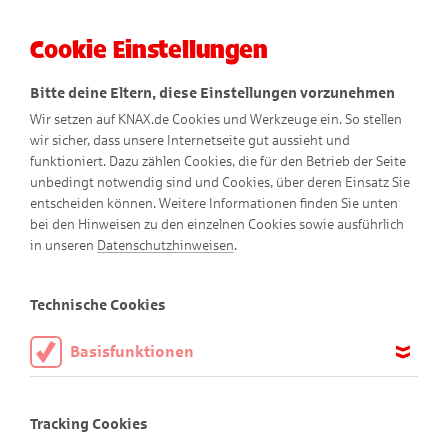
Cookie Einstellungen
Menü
Bitte deine Eltern, diese Einstellungen vorzunehmen
Wir setzen auf KNAX.de Cookies und Werkzeuge ein. So stellen
wir sicher, dass unsere Internetseite gut aussieht und
funktioniert. Dazu zählen Cookies, die für den Betrieb der Seite
unbedingt notwendig sind und Cookies, über deren Einsatz Sie
entscheiden können. Weitere Informationen finden Sie unten
bei den Hinweisen zu den einzelnen Cookies sowie ausführlich
Schneckentempo
in unseren
Datenschutzhinweisen
.
Comic
Technische Cookies
Basisfunktionen
Diese Cookies sind notwendig, um die Basisfunktionen unserer
Webseite KNAX.de zu ermöglichen, daher müssen diese immer
Tracking Cookies
aktiviert sein.