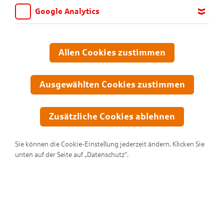
Google Analytics
Wir möchten wissen, für welche Inhalte und Seiten die Kinder
sich interessieren, damit wir das Angebot auf KNAX.de stetig
anpassen und verbessern können. Aus diesem Grund nutzen wir
Allen Cookies zustimmen
Google Analytics. Dieses Werkzeug erfasst die Seitenaufrufe zu
anonymen Statistikzwecken. Ihre IP-Adresse wird vor der
Übertragung anonymisiert.
Ausgewählten Cookies zustimmen
Zusätzliche Cookies ablehnen
Sie können die Cookie-Einstellung jederzeit ändern. Klicken Sie
unten auf der Seite auf „Datenschutz“.