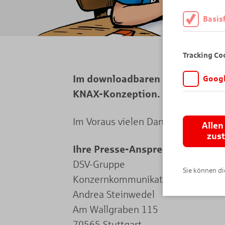
Basis
Diese Cookies
daher müssen 
Tracking Co
Im downloadbaren PDF finden S
Googl
KNAX-Konzeption.
Wir möchten wi
Angebot auf K
Analytics. Di
Im Voraus vielen Dank für Belegex
Allen
wird vor der 
zus
Ihre Presse-Ansprechpartnerin
DSV-Gruppe
Sie können die
Konzernkommunikation
Andrea Steinwedel
Am Wallgraben 115
70565 Stuttgart