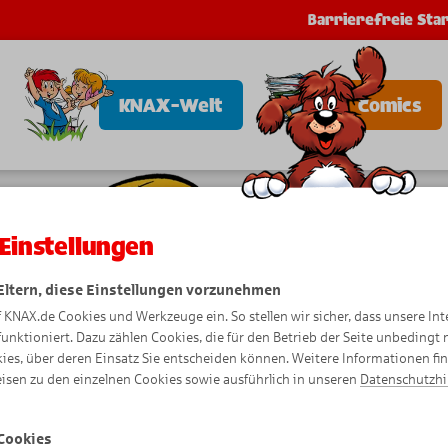
Barrierefreie Star
KNAX-Welt
Comics
Einstellungen
 Eltern, diese Einstellungen vorzunehmen
f KNAX.de Cookies und Werkzeuge ein. So stellen wir sicher, dass unsere Int
funktioniert. Dazu zählen Cookies, die für den Betrieb der Seite unbedingt
ies, über deren Einsatz Sie entscheiden können. Weitere Informationen fi
isen zu den einzelnen Cookies sowie ausführlich in unseren
Datenschutzh
Cookies