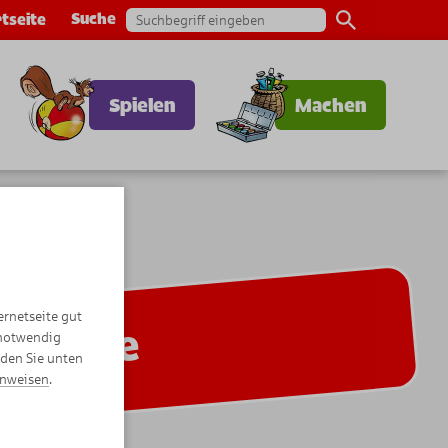
Suche
tseite
Spielen
Machen
ernetseite gut
Presse
 notwendig
nden Sie unten
inweisen
.