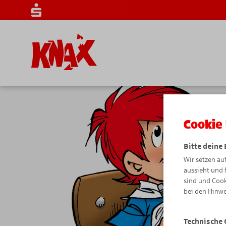
Cookie 
Bitte deine
Wir setzen au
aussieht und 
sind und Cook
bei den Hinwe
Technische 