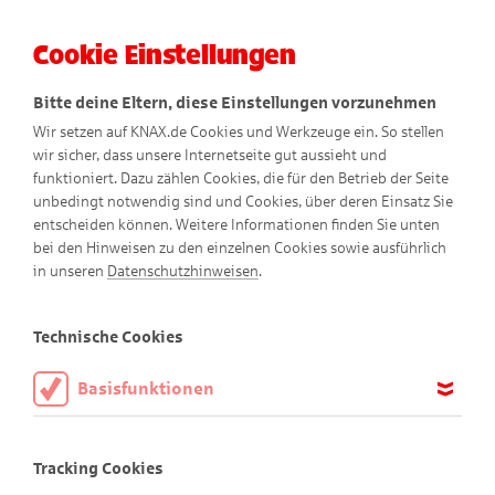
Cookie Einstellungen
Menü
Bitte deine Eltern, diese Einstellungen vorzunehmen
Wir setzen auf KNAX.de Cookies und Werkzeuge ein. So stellen
wir sicher, dass unsere Internetseite gut aussieht und
funktioniert. Dazu zählen Cookies, die für den Betrieb der Seite
unbedingt notwendig sind und Cookies, über deren Einsatz Sie
entscheiden können. Weitere Informationen finden Sie unten
bei den Hinweisen zu den einzelnen Cookies sowie ausführlich
in unseren
Datenschutzhinweisen
.
Basteltipps
Technische Cookies
Basisfunktionen
Diese Cookies sind notwendig, um die Basisfunktionen unserer
Bastel dir die KNAX-Welt!
Webseite KNAX.de zu ermöglichen, daher müssen diese immer
Tracking Cookies
aktiviert sein.