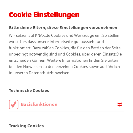
Cookie Einstellungen
Menü
Bitte deine Eltern, diese Einstellungen vorzunehmen
Wir setzen auf KNAX.de Cookies und Werkzeuge ein. So stellen
wir sicher, dass unsere Internetseite gut aussieht und
funktioniert. Dazu zählen Cookies, die für den Betrieb der Seite
unbedingt notwendig sind und Cookies, über deren Einsatz Sie
entscheiden können. Weitere Informationen finden Sie unten
bei den Hinweisen zu den einzelnen Cookies sowie ausführlich
in unseren
Datenschutzhinweisen
.
Puzzle
Technische Cookies
Basisfunktionen
Willkommen im Puzzle-Paradies!
Diese Cookies sind notwendig, um die Basisfunktionen unserer
Webseite KNAX.de zu ermöglichen, daher müssen diese immer
Tracking Cookies
Hier findest du tolle Motive aus der KNAX-Welt in drei
aktiviert sein.