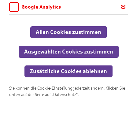
Schwierigkeitsstufen. Viel Spaß dabei!
Google Analytics
Wir möchten wissen, für welche Inhalte und Seiten die Kinder
Alle
sich interessieren, damit wir das Angebot auf KNAX.de stetig
anpassen und verbessern können. Aus diesem Grund nutzen wir
Allen Cookies zustimmen
Google Analytics. Dieses Werkzeug erfasst die Seitenaufrufe zu
anonymen Statistikzwecken. Ihre IP-Adresse wird vor der
Übertragung anonymisiert.
Ausgewählten Cookies zustimmen
Zusätzliche Cookies ablehnen
Sie können die Cookie-Einstellung jederzeit ändern. Klicken Sie
unten auf der Seite auf „Datenschutz“.
Wo ist der Ausgang?!?