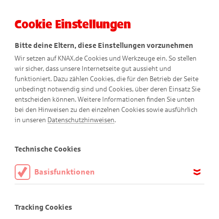
Cookie Einstellungen
Menü
Bitte deine Eltern, diese Einstellungen vorzunehmen
Wir setzen auf KNAX.de Cookies und Werkzeuge ein. So stellen
wir sicher, dass unsere Internetseite gut aussieht und
funktioniert. Dazu zählen Cookies, die für den Betrieb der Seite
unbedingt notwendig sind und Cookies, über deren Einsatz Sie
entscheiden können. Weitere Informationen finden Sie unten
bei den Hinweisen zu den einzelnen Cookies sowie ausführlich
KNAXige Comics
in unseren
Datenschutzhinweisen
.
Technische Cookies
Basisfunktionen
Diese Cookies sind notwendig, um die Basisfunktionen unserer
Webseite KNAX.de zu ermöglichen, daher müssen diese immer
Tracking Cookies
aktiviert sein.