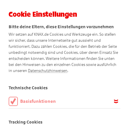
Cookie Einstellungen
Menü
Bitte deine Eltern, diese Einstellungen vorzunehmen
Wir setzen auf KNAX.de Cookies und Werkzeuge ein. So stellen
wir sicher, dass unsere Internetseite gut aussieht und
funktioniert. Dazu zählen Cookies, die für den Betrieb der Seite
unbedingt notwendig sind und Cookies, über deren Einsatz Sie
entscheiden können. Weitere Informationen finden Sie unten
bei den Hinweisen zu den einzelnen Cookies sowie ausführlich
Eisig
in unseren
Datenschutzhinweisen
.
Comic
Technische Cookies
Basisfunktionen
Diese Cookies sind notwendig, um die Basisfunktionen unserer
Webseite KNAX.de zu ermöglichen, daher müssen diese immer
Tracking Cookies
aktiviert sein.