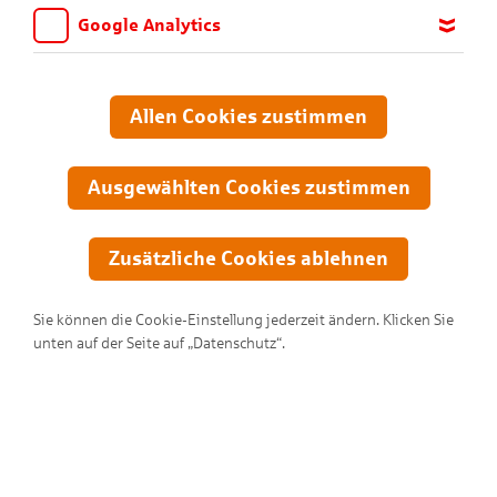
Google Analytics
Wir möchten wissen, für welche Inhalte und Seiten die Kinder
sich interessieren, damit wir das Angebot auf KNAX.de stetig
anpassen und verbessern können. Aus diesem Grund nutzen wir
Allen Cookies zustimmen
Google Analytics. Dieses Werkzeug erfasst die Seitenaufrufe zu
anonymen Statistikzwecken. Ihre IP-Adresse wird vor der
Übertragung anonymisiert.
Ausgewählten Cookies zustimmen
Zusätzliche Cookies ablehnen
Sie können die Cookie-Einstellung jederzeit ändern. Klicken Sie
unten auf der Seite auf „Datenschutz“.