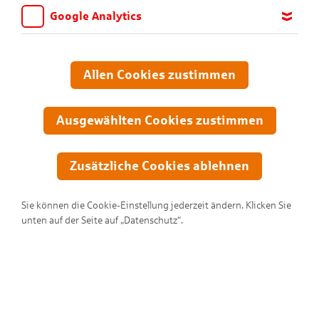
Google Analytics
Wir möchten wissen, für welche Inhalte und Seiten die Kinder
sich interessieren, damit wir das Angebot auf KNAX.de stetig
anpassen und verbessern können. Aus diesem Grund nutzen wir
Allen Cookies zustimmen
Google Analytics. Dieses Werkzeug erfasst die Seitenaufrufe zu
anonymen Statistikzwecken. Ihre IP-Adresse wird vor der
Übertragung anonymisiert.
Ausgewählten Cookies zustimmen
Zusätzliche Cookies ablehnen
Sie können die Cookie-Einstellung jederzeit ändern. Klicken Sie
unten auf der Seite auf „Datenschutz“.