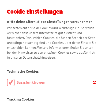
Cookie Einstellungen
Menü
Bitte deine Eltern, diese Einstellungen vorzunehmen
Wir setzen auf KNAX.de Cookies und Werkzeuge ein. So stellen
wir sicher, dass unsere Internetseite gut aussieht und
funktioniert. Dazu zählen Cookies, die für den Betrieb der Seite
unbedingt notwendig sind und Cookies, über deren Einsatz Sie
entscheiden können. Weitere Informationen finden Sie unten
bei den Hinweisen zu den einzelnen Cookies sowie ausführlich
Alles nur geträumt
in unseren
Datenschutzhinweisen
.
Comic
Technische Cookies
Basisfunktionen
Diese Cookies sind notwendig, um die Basisfunktionen unserer
Webseite KNAX.de zu ermöglichen, daher müssen diese immer
Tracking Cookies
aktiviert sein.