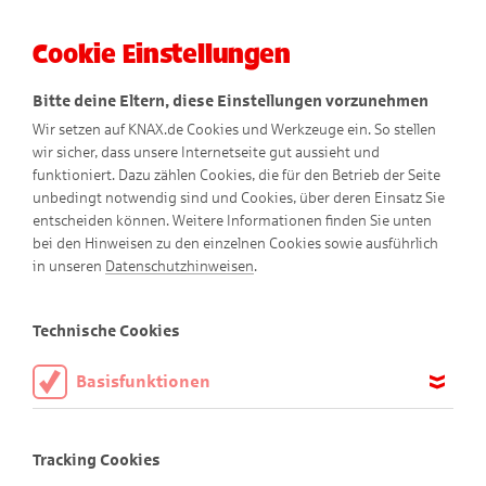
Cookie Einstellungen
Menü
Bitte deine Eltern, diese Einstellungen vorzunehmen
Wir setzen auf KNAX.de Cookies und Werkzeuge ein. So stellen
wir sicher, dass unsere Internetseite gut aussieht und
funktioniert. Dazu zählen Cookies, die für den Betrieb der Seite
unbedingt notwendig sind und Cookies, über deren Einsatz Sie
entscheiden können. Weitere Informationen finden Sie unten
bei den Hinweisen zu den einzelnen Cookies sowie ausführlich
in unseren
Datenschutzhinweisen
.
Coole Suchspiele
Technische Cookies
Basisfunktionen
Viel Spaß beim Finden!
Diese Cookies sind notwendig, um die Basisfunktionen unserer
Webseite KNAX.de zu ermöglichen, daher müssen diese immer
Tracking Cookies
Bist du gut darin Sachen zu entdecken? Dann bist du hier
aktiviert sein.