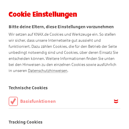
Cookie Einstellungen
Menü
Bitte deine Eltern, diese Einstellungen vorzunehmen
Wir setzen auf KNAX.de Cookies und Werkzeuge ein. So stellen
wir sicher, dass unsere Internetseite gut aussieht und
funktioniert. Dazu zählen Cookies, die für den Betrieb der Seite
So verstehen wir
unbedingt notwendig sind und Cookies, über deren Einsatz Sie
entscheiden können. Weitere Informationen finden Sie unten
Barrierefreiheit
bei den Hinweisen zu den einzelnen Cookies sowie ausführlich
in unseren
Datenschutzhinweisen
.
Wir möchten, dass möglichst viele Kinder und Erwachsene
unsere KNAX-Website nutzen können – ganz gleich, welche
Technische Cookies
Einschränkungen sie haben. Deshalb ist es uns wichtig, die
Inhalte auf www.knax.de so barrierefrei wie möglich
Basisfunktionen
anzubieten.
Diese Cookies sind notwendig, um die Basisfunktionen unserer
Webseite KNAX.de zu ermöglichen, daher müssen diese immer
Was bedeutet Barrierefreiheit?
Tracking Cookies
aktiviert sein.
Barrierefreiheit heißt, dass eine Website für alle Menschen