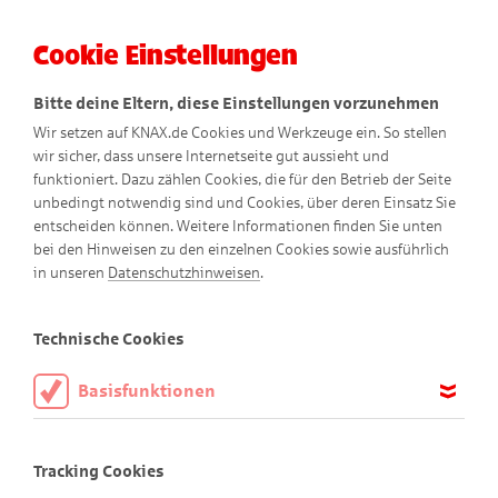
Cookie Einstellungen
Menü
Bitte deine Eltern, diese Einstellungen vorzunehmen
Wir setzen auf KNAX.de Cookies und Werkzeuge ein. So stellen
wir sicher, dass unsere Internetseite gut aussieht und
funktioniert. Dazu zählen Cookies, die für den Betrieb der Seite
unbedingt notwendig sind und Cookies, über deren Einsatz Sie
entscheiden können. Weitere Informationen finden Sie unten
bei den Hinweisen zu den einzelnen Cookies sowie ausführlich
Impressum
in unseren
Datenschutzhinweisen
.
Technische Cookies
Basisfunktionen
Dies ist ein Angebot der
Sparkasse Westmünsterland
Diese Cookies sind notwendig, um die Basisfunktionen unserer
Webseite KNAX.de zu ermöglichen, daher müssen diese immer
Tracking Cookies
aktiviert sein.