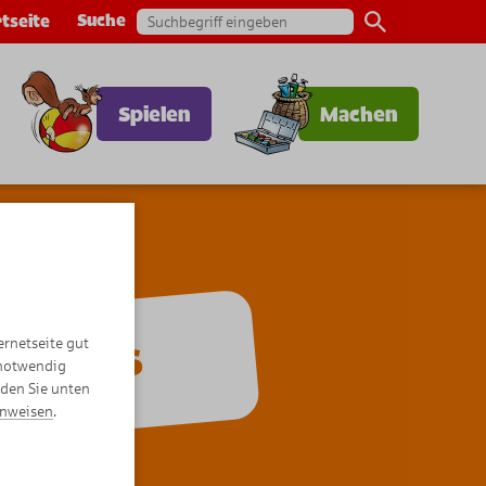
Suche
tseite
Spielen
Machen
ernetseite gut
Comics
 notwendig
nden Sie unten
inweisen
.