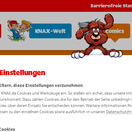
Barrierefreie Star
KNAX-Welt
Comics
Einstellungen
 Eltern, diese Einstellungen vorzunehmen
f KNAX.de Cookies und Werkzeuge ein. So stellen wir sicher, dass unsere Int
Bewegte 
funktioniert. Dazu zählen Cookies, die für den Betrieb der Seite unbedingt
ies, über deren Einsatz Sie entscheiden können. Weitere Informationen fi
isen zu den einzelnen Cookies sowie ausführlich in unseren
Datenschutzh
Cookies