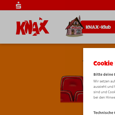
KNAX-Klub
Cookie 
Bitte deine
Wir setzen au
aussieht und 
sind und Cook
bei den Hinwe
Technische 