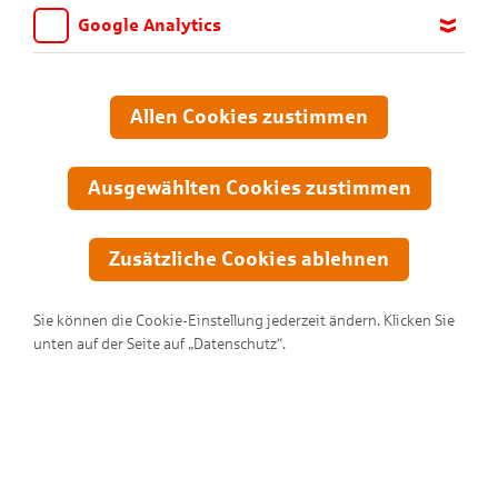
Google Analytics
Wir möchten wissen, für welche Inhalte und Seiten die Kinder
sich interessieren, damit wir das Angebot auf KNAX.de stetig
anpassen und verbessern können. Aus diesem Grund nutzen wir
Allen Cookies zustimmen
Google Analytics. Dieses Werkzeug erfasst die Seitenaufrufe zu
anonymen Statistikzwecken. Ihre IP-Adresse wird vor der
Übertragung anonymisiert.
Ausgewählten Cookies zustimmen
Zusätzliche Cookies ablehnen
Sie können die Cookie-Einstellung jederzeit ändern. Klicken Sie
unten auf der Seite auf „Datenschutz“.