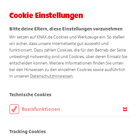
Cookie Einstellungen
Menü
Bitte deine Eltern, diese Einstellungen vorzunehmen
Wir setzen auf KNAX.de Cookies und Werkzeuge ein. So stellen
wir sicher, dass unsere Internetseite gut aussieht und
funktioniert. Dazu zählen Cookies, die für den Betrieb der Seite
unbedingt notwendig sind und Cookies, über deren Einsatz Sie
entscheiden können. Weitere Informationen finden Sie unten
bei den Hinweisen zu den einzelnen Cookies sowie ausführlich
Extrablatt
in unseren
Datenschutzhinweisen
.
Comic
Technische Cookies
Basisfunktionen
Diese Cookies sind notwendig, um die Basisfunktionen unserer
Webseite KNAX.de zu ermöglichen, daher müssen diese immer
Tracking Cookies
aktiviert sein.