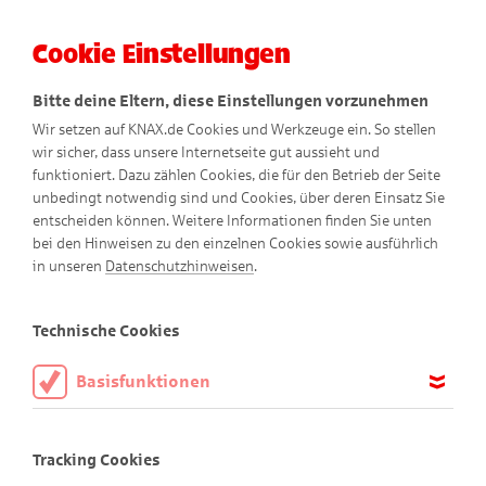
Cookie Einstellungen
Menü
Bitte deine Eltern, diese Einstellungen vorzunehmen
Wir setzen auf KNAX.de Cookies und Werkzeuge ein. So stellen
wir sicher, dass unsere Internetseite gut aussieht und
funktioniert. Dazu zählen Cookies, die für den Betrieb der Seite
unbedingt notwendig sind und Cookies, über deren Einsatz Sie
entscheiden können. Weitere Informationen finden Sie unten
bei den Hinweisen zu den einzelnen Cookies sowie ausführlich
in unseren
Datenschutzhinweisen
.
Coole Suchspiele
Technische Cookies
Basisfunktionen
Viel Spaß beim Finden!
Diese Cookies sind notwendig, um die Basisfunktionen unserer
Webseite KNAX.de zu ermöglichen, daher müssen diese immer
Tracking Cookies
Bist du gut darin Sachen zu entdecken? Dann bist du hier
aktiviert sein.