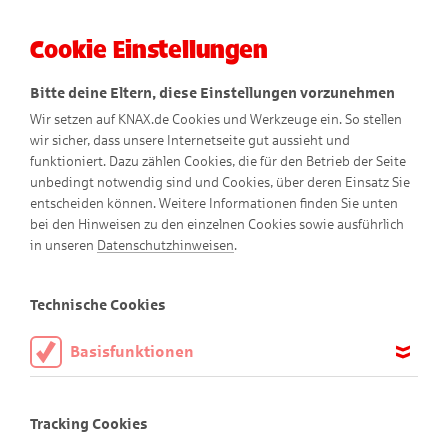
Cookie Einstellungen
Menü
Bitte deine Eltern, diese Einstellungen vorzunehmen
Wir setzen auf KNAX.de Cookies und Werkzeuge ein. So stellen
wir sicher, dass unsere Internetseite gut aussieht und
funktioniert. Dazu zählen Cookies, die für den Betrieb der Seite
unbedingt notwendig sind und Cookies, über deren Einsatz Sie
entscheiden können. Weitere Informationen finden Sie unten
bei den Hinweisen zu den einzelnen Cookies sowie ausführlich
in unseren
Datenschutzhinweisen
.
Presse
Technische Cookies
Basisfunktionen
Diese Cookies sind notwendig, um die Basisfunktionen unserer
Im downloadbaren PDF finden Sie umfangreiche
Webseite KNAX.de zu ermöglichen, daher müssen diese immer
Informationen rund um das Comic-Magazin "KNAX"
Tracking Cookies
aktiviert sein.
und die KNAX-Konzeption.