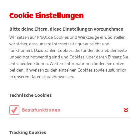
Cookie Einstellungen
Menü
Bitte deine Eltern, diese Einstellungen vorzunehmen
Wir setzen auf KNAX.de Cookies und Werkzeuge ein. So stellen
wir sicher, dass unsere Internetseite gut aussieht und
funktioniert. Dazu zählen Cookies, die für den Betrieb der Seite
unbedingt notwendig sind und Cookies, über deren Einsatz Sie
entscheiden können. Weitere Informationen finden Sie unten
Fotografieren
mit der
bei den Hinweisen zu den einzelnen Cookies sowie ausführlich
in unseren
Datenschutzhinweisen
.
Sonne
Technische Cookies
Basisfunktionen
Diese Cookies sind notwendig, um die Basisfunktionen unserer
Webseite KNAX.de zu ermöglichen, daher müssen diese immer
Tracking Cookies
aktiviert sein.