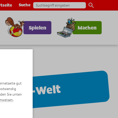
Suche
tseite
Spielen
Machen
ernetseite gut
KNAX-Welt
 notwendig
nden Sie unten
inweisen
.