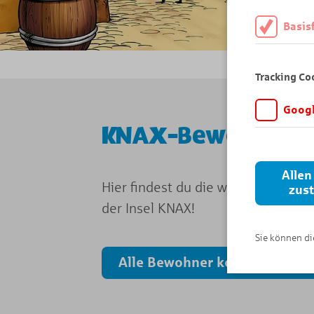
Basis
Diese Cookies
daher müssen 
Tracking Co
Googl
KNAX-Bewohner
Wir möchten wi
Angebot auf K
Analytics. Di
Allen
wird vor der 
Hier findest du die wichtigsten In
zus
der Insel KNAX!
Sie können die
Alle Bewohner kennenlernen