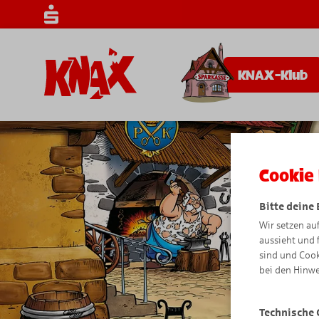
KNAX-Klub
Cookie 
Bitte deine
Wir setzen au
aussieht und 
sind und Cook
bei den Hinwe
Technische 