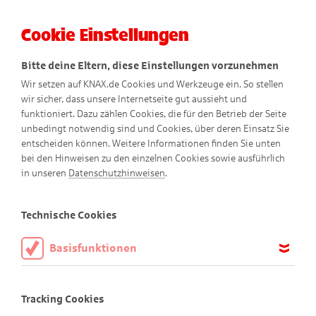
Cookie Einstellungen
Menü
Bitte deine Eltern, diese Einstellungen vorzunehmen
Wir setzen auf KNAX.de Cookies und Werkzeuge ein. So stellen
wir sicher, dass unsere Internetseite gut aussieht und
funktioniert. Dazu zählen Cookies, die für den Betrieb der Seite
unbedingt notwendig sind und Cookies, über deren Einsatz Sie
entscheiden können. Weitere Informationen finden Sie unten
bei den Hinweisen zu den einzelnen Cookies sowie ausführlich
in unseren
Datenschutzhinweisen
.
Coole Suchspiele
Technische Cookies
Basisfunktionen
Viel Spaß beim Finden!
Diese Cookies sind notwendig, um die Basisfunktionen unserer
Webseite KNAX.de zu ermöglichen, daher müssen diese immer
Tracking Cookies
Bist du gut darin Sachen zu entdecken? Dann bist du hier
aktiviert sein.