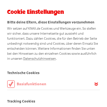
Cookie Einstellungen
Menü
Bitte deine Eltern, diese Einstellungen vorzunehmen
Wir setzen auf KNAX.de Cookies und Werkzeuge ein. So stellen
wir sicher, dass unsere Internetseite gut aussieht und
funktioniert. Dazu zählen Cookies, die für den Betrieb der Seite
unbedingt notwendig sind und Cookies, über deren Einsatz Sie
entscheiden können. Weitere Informationen finden Sie unten
bei den Hinweisen zu den einzelnen Cookies sowie ausführlich
in unseren
Datenschutzhinweisen
.
Herzlich willkommen!
Technische Cookies
Basisfunktionen
Herzlich willkommen!
Diese Cookies sind notwendig, um die Basisfunktionen unserer
Webseite KNAX.de zu ermöglichen, daher müssen diese immer
Tracking Cookies
aktiviert sein.