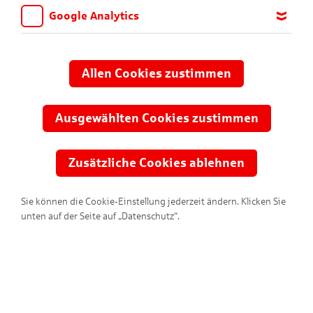
Google Analytics
Wir möchten wissen, für welche Inhalte und Seiten die Kinder
sich interessieren, damit wir das Angebot auf KNAX.de stetig
anpassen und verbessern können. Aus diesem Grund nutzen wir
Allen Cookies zustimmen
Google Analytics. Dieses Werkzeug erfasst die Seitenaufrufe zu
anonymen Statistikzwecken. Ihre IP-Adresse wird vor der
Übertragung anonymisiert.
Ausgewählten Cookies zustimmen
Zusätzliche Cookies ablehnen
Sie können die Cookie-Einstellung jederzeit ändern. Klicken Sie
unten auf der Seite auf „Datenschutz“.