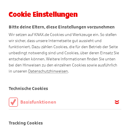
Cookie Einstellungen
Menü
Bitte deine Eltern, diese Einstellungen vorzunehmen
Wir setzen auf KNAX.de Cookies und Werkzeuge ein. So stellen
wir sicher, dass unsere Internetseite gut aussieht und
funktioniert. Dazu zählen Cookies, die für den Betrieb der Seite
unbedingt notwendig sind und Cookies, über deren Einsatz Sie
entscheiden können. Weitere Informationen finden Sie unten
bei den Hinweisen zu den einzelnen Cookies sowie ausführlich
Gantenkiel erklärt
in unseren
Datenschutzhinweisen
.
Spannendes rund ums Geld
Technische Cookies
Basisfunktionen
Diese Cookies sind notwendig, um die Basisfunktionen unserer
Webseite KNAX.de zu ermöglichen, daher müssen diese immer
Tracking Cookies
aktiviert sein.