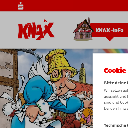
KNAX-Info
Cookie 
Bitte deine
Wir setzen au
aussieht und 
sind und Cook
bei den Hinwe
Technische 