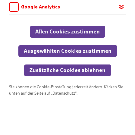
Google Analytics
Wir möchten wissen, für welche Inhalte und Seiten die Kinder
sich interessieren, damit wir das Angebot auf KNAX.de stetig
anpassen und verbessern können. Aus diesem Grund nutzen wir
Allen Cookies zustimmen
Google Analytics. Dieses Werkzeug erfasst die Seitenaufrufe zu
anonymen Statistikzwecken. Ihre IP-Adresse wird vor der
Übertragung anonymisiert.
Ausgewählten Cookies zustimmen
Geld sortieren
Zusätzliche Cookies ablehnen
Hilf Schankwart sein Trinkgeld zu sortieren
Sie können die Cookie-Einstellung jederzeit ändern. Klicken Sie
unten auf der Seite auf „Datenschutz“.