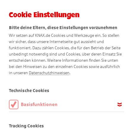
Cookie Einstellungen
Menü
Bitte deine Eltern, diese Einstellungen vorzunehmen
Wir setzen auf KNAX.de Cookies und Werkzeuge ein. So stellen
wir sicher, dass unsere Internetseite gut aussieht und
funktioniert. Dazu zählen Cookies, die für den Betrieb der Seite
unbedingt notwendig sind und Cookies, über deren Einsatz Sie
entscheiden können. Weitere Informationen finden Sie unten
bei den Hinweisen zu den einzelnen Cookies sowie ausführlich
in unseren
Datenschutzhinweisen
.
Sortiere die Münzen!
Technische Cookies
Basisfunktionen
Diese Cookies sind notwendig, um die Basisfunktionen unserer
Webseite KNAX.de zu ermöglichen, daher müssen diese immer
Tracking Cookies
aktiviert sein.