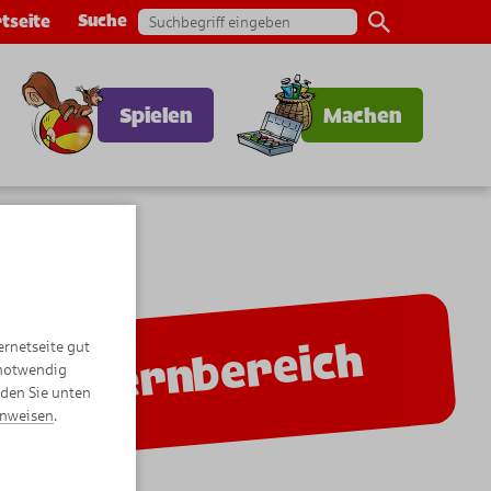
Suche
tseite
Spielen
Machen
Elternbereich
ernetseite gut
 notwendig
nden Sie unten
inweisen
.