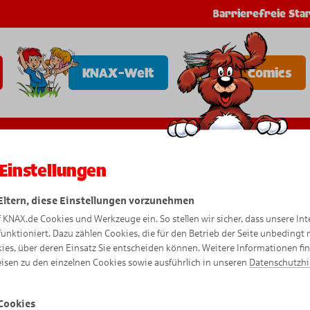
Barrierefreie Star
KNAX-Welt
Comics
Einstellungen
Lass
e
p
kas
n
T
u
ei
 Eltern, diese Einstellungen vorzunehmen
f KNAX.de Cookies und Werkzeuge ein. So stellen wir sicher, dass unsere Int
funktioniert. Dazu zählen Cookies, die für den Betrieb der Seite unbedingt
ies, über deren Einsatz Sie entscheiden können. Weitere Informationen fi
n
isen zu den einzelnen Cookies sowie ausführlich in unseren
Datenschutzh
Cookies