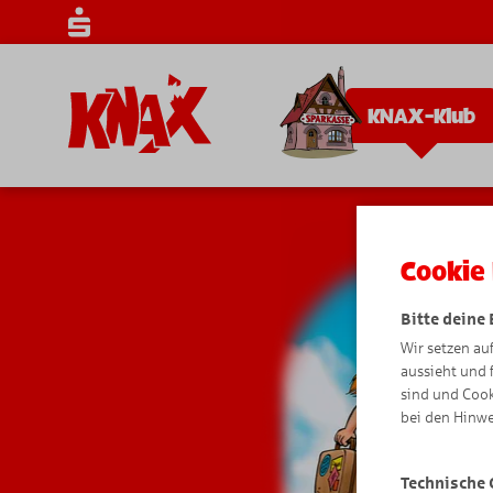
KNAX-Klub
Cookie 
Bitte deine
Wir setzen au
aussieht und 
sind und Cook
bei den Hinwe
Technische 