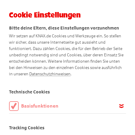
Cookie Einstellungen
Menü
Bitte deine Eltern, diese Einstellungen vorzunehmen
Wir setzen auf KNAX.de Cookies und Werkzeuge ein. So stellen
wir sicher, dass unsere Internetseite gut aussieht und
funktioniert. Dazu zählen Cookies, die für den Betrieb der Seite
unbedingt notwendig sind und Cookies, über deren Einsatz Sie
entscheiden können. Weitere Informationen finden Sie unten
bei den Hinweisen zu den einzelnen Cookies sowie ausführlich
in unseren
Datenschutzhinweisen
.
KNAX-Welt
Technische Cookies
Basisfunktionen
Diese Cookies sind notwendig, um die Basisfunktionen unserer
Die KNAX-Bewohner
Webseite KNAX.de zu ermöglichen, daher müssen diese immer
Tracking Cookies
aktiviert sein.