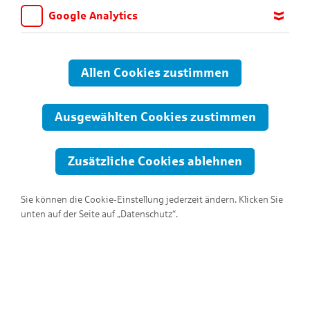
Google Analytics
Wir möchten wissen, für welche Inhalte und Seiten die Kinder
sich interessieren, damit wir das Angebot auf KNAX.de stetig
anpassen und verbessern können. Aus diesem Grund nutzen wir
Allen Cookies zustimmen
Google Analytics. Dieses Werkzeug erfasst die Seitenaufrufe zu
anonymen Statistikzwecken. Ihre IP-Adresse wird vor der
Übertragung anonymisiert.
Ausgewählten Cookies zustimmen
Zusätzliche Cookies ablehnen
Sie können die Cookie-Einstellung jederzeit ändern. Klicken Sie
unten auf der Seite auf „Datenschutz“.
Hallo, ich bin Ringo!