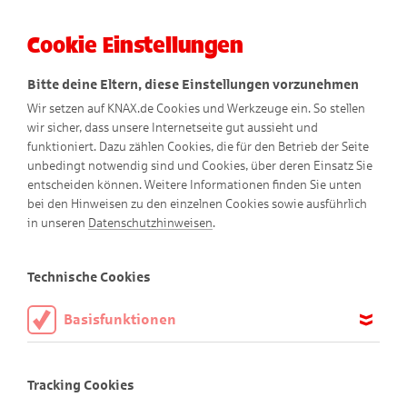
Cookie Einstellungen
Menü
Bitte deine Eltern, diese Einstellungen vorzunehmen
Wir setzen auf KNAX.de Cookies und Werkzeuge ein. So stellen
wir sicher, dass unsere Internetseite gut aussieht und
funktioniert. Dazu zählen Cookies, die für den Betrieb der Seite
unbedingt notwendig sind und Cookies, über deren Einsatz Sie
entscheiden können. Weitere Informationen finden Sie unten
bei den Hinweisen zu den einzelnen Cookies sowie ausführlich
in unseren
Datenschutzhinweisen
.
Ringo
Technische Cookies
Basisfunktionen
Diese Cookies sind notwendig, um die Basisfunktionen unserer
Webseite KNAX.de zu ermöglichen, daher müssen diese immer
Tracking Cookies
aktiviert sein.