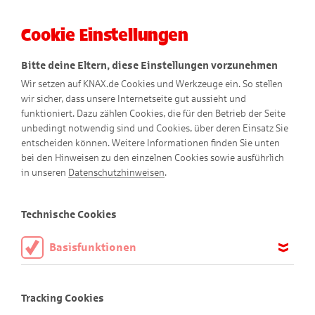
Cookie Einstellungen
Menü
Bitte deine Eltern, diese Einstellungen vorzunehmen
Wir setzen auf KNAX.de Cookies und Werkzeuge ein. So stellen
wir sicher, dass unsere Internetseite gut aussieht und
funktioniert. Dazu zählen Cookies, die für den Betrieb der Seite
unbedingt notwendig sind und Cookies, über deren Einsatz Sie
entscheiden können. Weitere Informationen finden Sie unten
bei den Hinweisen zu den einzelnen Cookies sowie ausführlich
Gantenkiel erklärt
in unseren
Datenschutzhinweisen
.
Wie Kinder in aller Welt sparen
Technische Cookies
Basisfunktionen
Diese Cookies sind notwendig, um die Basisfunktionen unserer
Webseite KNAX.de zu ermöglichen, daher müssen diese immer
Tracking Cookies
aktiviert sein.