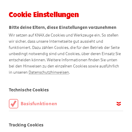
Cookie Einstellungen
Menü
Bitte deine Eltern, diese Einstellungen vorzunehmen
Wir setzen auf KNAX.de Cookies und Werkzeuge ein. So stellen
wir sicher, dass unsere Internetseite gut aussieht und
funktioniert. Dazu zählen Cookies, die für den Betrieb der Seite
unbedingt notwendig sind und Cookies, über deren Einsatz Sie
entscheiden können. Weitere Informationen finden Sie unten
bei den Hinweisen zu den einzelnen Cookies sowie ausführlich
in unseren
Datenschutzhinweisen
.
KNAX-Welt
Technische Cookies
Basisfunktionen
Diese Cookies sind notwendig, um die Basisfunktionen unserer
Webseite KNAX.de zu ermöglichen, daher müssen diese immer
Tracking Cookies
aktiviert sein.