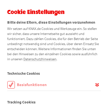
Cookie Einstellungen
Menü
Bitte deine Eltern, diese Einstellungen vorzunehmen
Wir setzen auf KNAX.de Cookies und Werkzeuge ein. So stellen
wir sicher, dass unsere Internetseite gut aussieht und
funktioniert. Dazu zählen Cookies, die für den Betrieb der Seite
unbedingt notwendig sind und Cookies, über deren Einsatz Sie
entscheiden können. Weitere Informationen finden Sie unten
bei den Hinweisen zu den einzelnen Cookies sowie ausführlich
in unseren
Datenschutzhinweisen
.
KNAX-Kinder
Technische Cookies
Basisfunktionen
KNAX-Tag im KOM'MA-Theater
Diese Cookies sind notwendig, um die Basisfunktionen unserer
Webseite KNAX.de zu ermöglichen, daher müssen diese immer
Tracking Cookies
aktiviert sein.
1. Dezember 2018