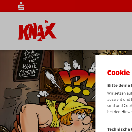
Cookie 
Bitte deine
Wir setzen au
aussieht und 
sind und Cook
bei den Hinwe
Technische 